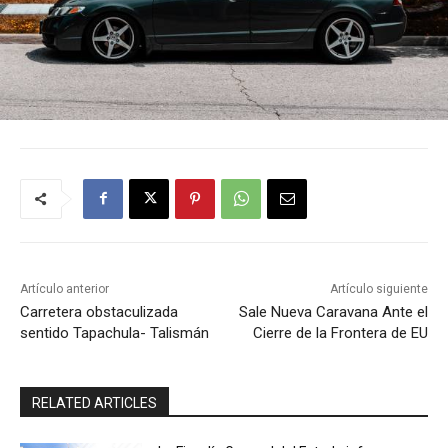
Artículo anterior
Artículo siguiente
Carretera obstaculizada
Sale Nueva Caravana Ante el
sentido Tapachula- Talismán
Cierre de la Frontera de EU
RELATED ARTICLES