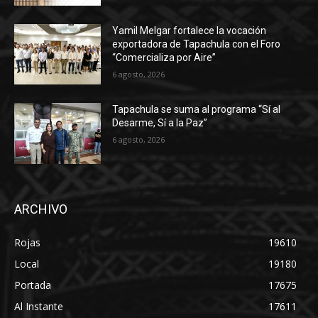
Yamil Melgar fortalece la vocación
exportadora de Tapachula con el Foro
“Comercializa por Aire”
6 agosto, 2026
Tapachula se suma al programa “Sí al
Desarme, Sí a la Paz”
6 agosto, 2026
ARCHIVO
Rojas
19610
Local
19180
Portada
17675
Al Instante
17611