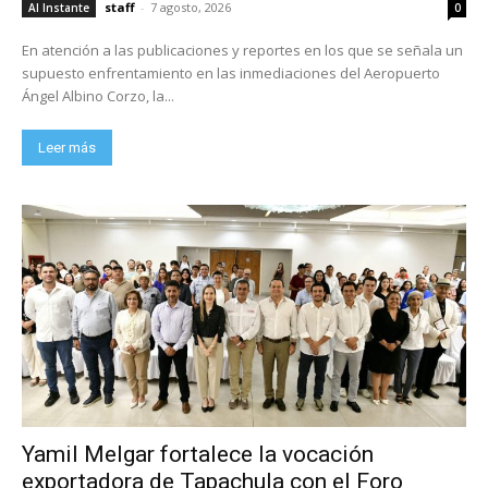
staff
-
7 agosto, 2026
Al Instante
0
En atención a las publicaciones y reportes en los que se señala un
supuesto enfrentamiento en las inmediaciones del Aeropuerto
Ángel Albino Corzo, la...
Leer más
Yamil Melgar fortalece la vocación
exportadora de Tapachula con el Foro