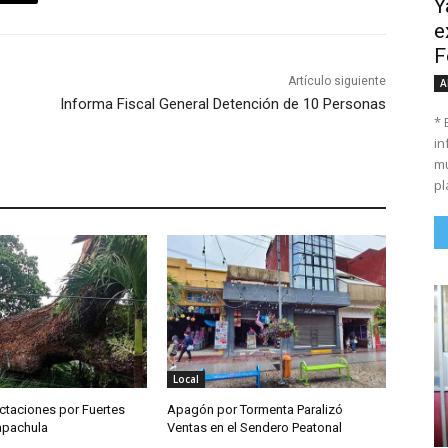
Y
e
F
Artículo siguiente
A
Informa Fiscal General Detención de 10 Personas
* 
in
mu
pl
Local
ctaciones por Fuertes
Apagón por Tormenta Paralizó
Tapachula
Ventas en el Sendero Peatonal