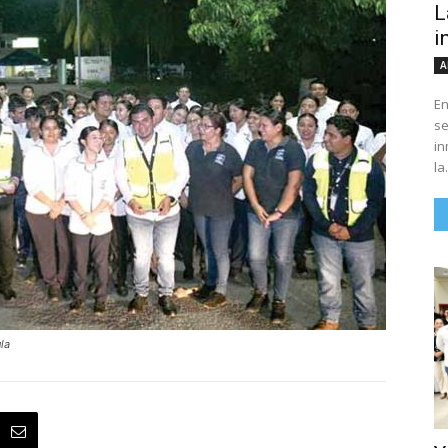
L
i
A
En
se
in
la.
la