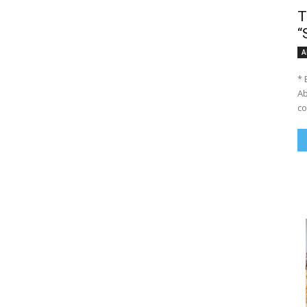
T
“
A
* 
Ab
co