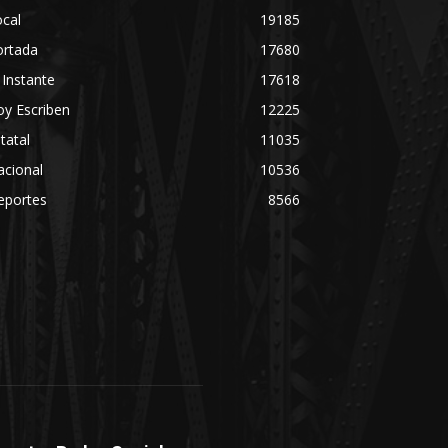
cal
19185
ortada
17680
 Instante
17618
y Escriben
12225
tatal
11035
acional
10536
eportes
8566