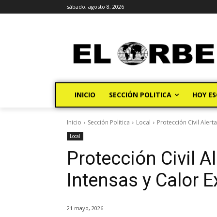
sábado, agosto 8, 2026
INICIO
SECCIÓN POLITICA
HOY ES
Inicio
Sección Politica
Local
Protección Civil Aler
Local
Protección Civil Al
Intensas y Calor 
21 mayo, 2026