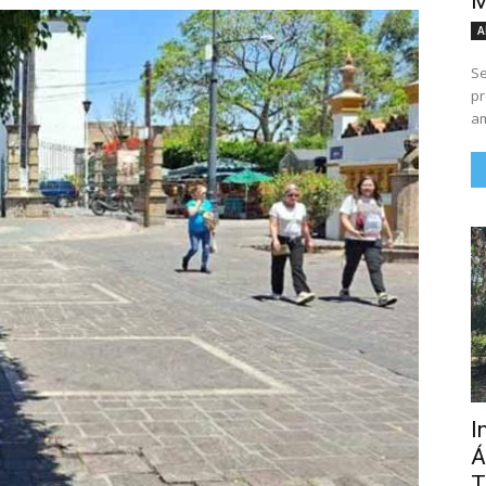
M
A
Se
pr
am
I
Á
T