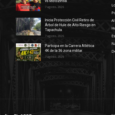
vs Motozintla.
Lo
7 agosto, 2026
P
Al
Inicia Protección Civil Retiro de
Árbol de Hule de Alto Riesgo en
Ho
Tapachula.
Es
7 agosto, 2026
N
Participa en la Carrera Atlética
4K de la 36 zona militar.
D
7 agosto, 2026