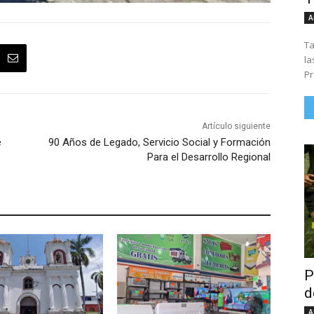
A
Ta
la
Pr
Artículo siguiente
e
90 Años de Legado, Servicio Social y Formación
Para el Desarrollo Regional
P
d
A