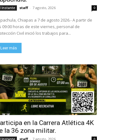
staff
-
7 agosto, 2026
l Instante
0
pachula, Chiapas a 7 de agosto 2026.- A partir de
s 09:00 horas de este viernes, personal de
otección Civil inició los trabajos para...
Leer más
articipa en la Carrera Atlética 4K
e la 36 zona militar.
staff
-
7 agosto, 2026
l Instante
0