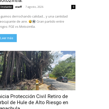
otozintla.
staff
-
7 agosto, 2026
l Instante
0
guimos derrochando calidad... y una cantidad
eocupante de aire.
Gran partido entre
igos: FGE vs Motozintla.
Leer más
nicia Protección Civil Retiro de
rbol de Hule de Alto Riesgo en
apachula.