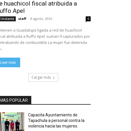
e huachicol fiscal atribuida a
uffo Apel
staff
-
8 agosto, 2026
l Instante
0
tienen a Guadalupe ligada a red de huachicol
scal atribuida a Ruffo Apel; suman 9 capturados por
ntrabando de combustible La mujer fue detenida
...
Leer más
Cargar más
MAS POPULAR
Capacita Ayuntamiento de
Tapachula a personal contra la
violencia hacia las mujeres.