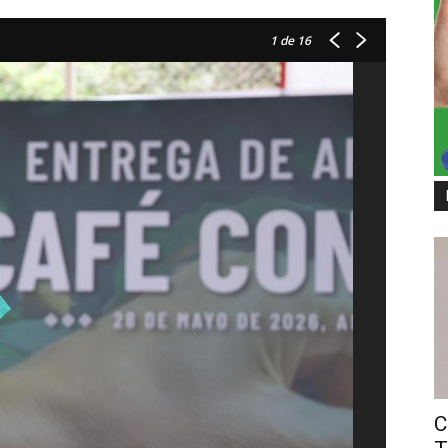
1
de 16
C