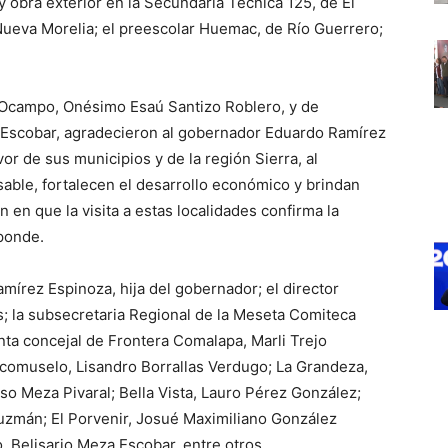
 y obra exterior en la Secundaria Técnica 125, de El
 Nueva Morelia; el preescolar Huemac, de Río Guerrero;
 Ocampo, Onésimo Esaú Santizo Roblero, y de
 Escobar, agradecieron al gobernador Eduardo Ramírez
or de sus municipios y de la región Sierra, al
able, fortalecen el desarrollo económico y brindan
 en que la visita a estas localidades confirma la
ponde.
mírez Espinoza, hija del gobernador; el director
s; la subsecretaria Regional de la Meseta Comiteca
enta concejal de Frontera Comalapa, Marli Trejo
comuselo, Lisandro Borrallas Verdugo; La Grandeza,
so Meza Pivaral; Bella Vista, Lauro Pérez González;
zmán; El Porvenir, Josué Maximiliano González
, Belisario Meza Escobar, entre otros.