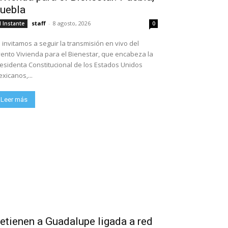
uebla
staff
-
8 agosto, 2026
l Instante
0
 invitamos a seguir la transmisión en vivo del
ento Vivienda para el Bienestar, que encabeza la
esidenta Constitucional de los Estados Unidos
xicanos,...
Leer más
etienen a Guadalupe ligada a red