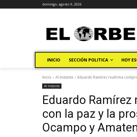
domingo, agosto 9, 2026
INICIO
SECCIÓN POLITICA
HOY ES
Inicio
Al Instante
Eduardo Ramírez reafirma comprom
Al Instante
Eduardo Ramírez 
con la paz y la pr
Ocampo y Amatena