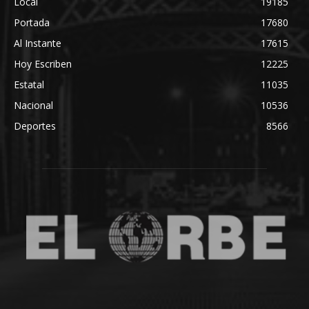
Local
19185
Portada
17680
Al Instante
17615
Hoy Escriben
12225
Estatal
11035
Nacional
10536
Deportes
8566