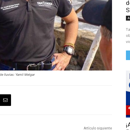
d
S
A
Ta
ob
vi
e lluvias: Yamil Melgar
¡
Artículo siguiente