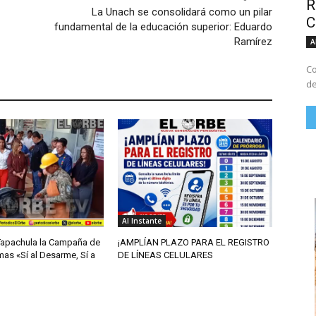
R
La Unach se consolidará como un pilar
C
fundamental de la educación superior: Eduardo
Ramírez
A
Co
de
Al Instante
Tapachula la Campaña de
¡AMPLÍAN PLAZO PARA EL REGISTRO
as «Sí al Desarme, Sí a
DE LÍNEAS CELULARES