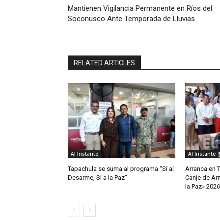
Mantienen Vigilancia Permanente en Ríos del
Soconusco Ante Temporada de Lluvias
RELATED ARTICLES
Al Instante
Al Instante
Tapachula se suma al programa “Sí al
Arranca en 
Desarme, Sí a la Paz”
Canje de Arm
la Paz» 2026