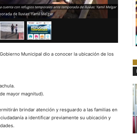
a cuenta con refugios temporales ante temporada de lluvias: Yamil Melgar
orada de lluvias: Yamil Melgar
Gobierno Municipal dio a conocer la ubicación de los
achula.
 de mayor magnitud).
mitirán brindar atención y resguardo a las familias en
a ciudadanía a identificar previamente su ubicación y
idades.