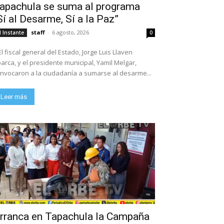
apachula se suma al programa
Sí al Desarme, Sí a la Paz”
staff
-
6 agosto, 2026
l Instante
0
El fiscal general del Estado, Jorge Luis Llaven
arca, y el presidente municipal, Yamil Melgar,
nvocaron a la ciudadanía a sumarse al desarme...
Leer más
rranca en Tapachula la Campaña