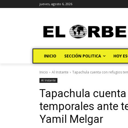
jueves, agosto 6, 2026
INICIO
SECCIÓN POLITICA
HOY ES
Inicio
Al Instante
Tapachula cuenta con refugios te
Al Instante
Tapachula cuenta
temporales ante t
Yamil Melgar