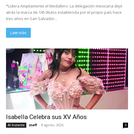
*Lidera Ampliamente el Medallero. La delegación mexicana dejó
atrás la marca de 145 títulos establecida por el propio país hace
tres años en San Salvador...
Leer más
Isabella Celebra sus XV Años
staff
-
8 agosto, 2026
Al Instante
0