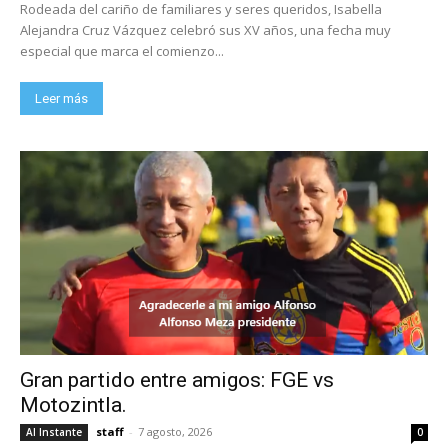
Rodeada del cariño de familiares y seres queridos, Isabella
Alejandra Cruz Vázquez celebró sus XV años, una fecha muy
especial que marca el comienzo...
Leer más
Gran partido entre amigos: FGE vs
Motozintla.
staff
-
7 agosto, 2026
Al Instante
0