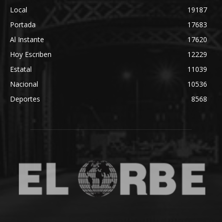
Local
19187
Portada
17683
Al Instante
17620
Hoy Escriben
12229
Estatal
11039
Nacional
10536
Deportes
8568