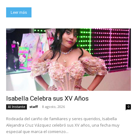
Leer más
Isabella Celebra sus XV Años
staff
-
8 agosto, 2026
Al Instante
0
Rodeada del cariño de familiares y seres queridos, Isabella
Alejandra Cruz Vázquez celebró sus XV años, una fecha muy
especial que marca el comienzo...