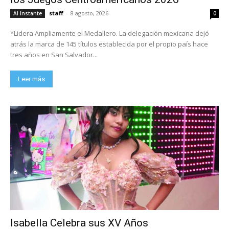
staff
-
8 agosto, 2026
Al Instante
0
*Lidera Ampliamente el Medallero. La delegación mexicana dejó
atrás la marca de 145 títulos establecida por el propio país hace
tres años en San Salvador...
Leer más
Isabella Celebra sus XV Años