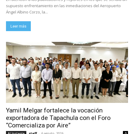
supuesto enfrentamiento en las inmediaciones del Aeropuerto
Ángel Albino Corzo, la...
Leer más
Yamil Melgar fortalece la vocación
exportadora de Tapachula con el Foro
“Comercializa por Aire”
staff
-
6 agosto, 2026
Al Instante
0