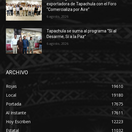
exportadora de Tapachula con el Foro
“Comercializa por Aire”
6 agosto, 2026
Tapachula se suma al programa “Sí al
Desarme, Sí a la Paz”
6 agosto, 2026
ARCHIVO
Rojas
19610
Local
19180
Portada
17675
Al Instante
17611
Hoy Escriben
12223
Estatal
11032