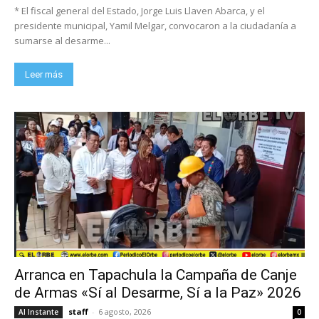
* El fiscal general del Estado, Jorge Luis Llaven Abarca, y el
presidente municipal, Yamil Melgar, convocaron a la ciudadanía a
sumarse al desarme...
Leer más
Arranca en Tapachula la Campaña de Canje
de Armas «Sí al Desarme, Sí a la Paz» 2026
staff
-
6 agosto, 2026
Al Instante
0