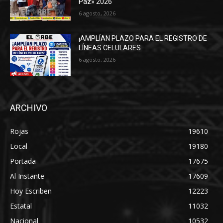
Paz» 2026
6 agosto, 2026
¡AMPLÍAN PLAZO PARA EL REGISTRO DE
LÍNEAS CELULARES
6 agosto, 2026
ARCHIVO
Rojas
19610
Local
19180
Portada
17675
Al Instante
17609
Hoy Escriben
12223
Estatal
11032
Nacional
10532