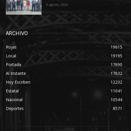
9 agosto, 2026
ARCHIVO
Rojas
19615
Local
19195
Portada
17690
Al Instante
17632
Hoy Escriben
12232
Estatal
11041
Nacional
10544
Deportes
8571