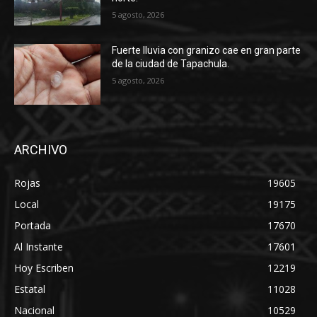
5 agosto, 2026
Fuerte lluvia con granizo cae en gran parte
de la ciudad de Tapachula.
5 agosto, 2026
ARCHIVO
Rojas
19605
Local
19175
Portada
17670
Al Instante
17601
Hoy Escriben
12219
Estatal
11028
Nacional
10529