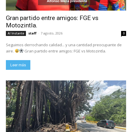
Gran partido entre amigos: FGE vs
Motozintla.
staff
-
7 agosto, 2026
Al Instante
0
Seguimos derrochando calidad... y una cantidad preocupante de
aire.
Gran partido entre amigos: FGE vs Motozintla.
Leer más