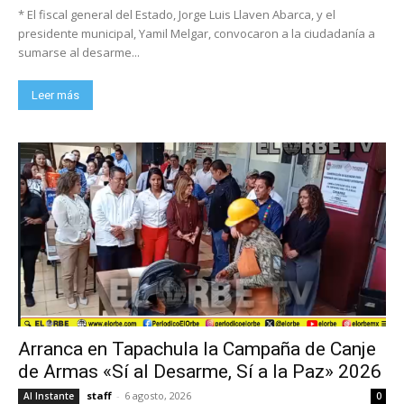
* El fiscal general del Estado, Jorge Luis Llaven Abarca, y el
presidente municipal, Yamil Melgar, convocaron a la ciudadanía a
sumarse al desarme...
Leer más
Arranca en Tapachula la Campaña de Canje
de Armas «Sí al Desarme, Sí a la Paz» 2026
staff
-
6 agosto, 2026
Al Instante
0