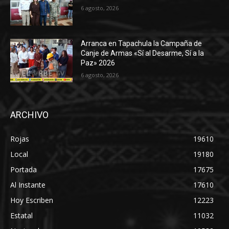
6 agosto, 2026
Arranca en Tapachula la Campaña de
Canje de Armas «Sí al Desarme, Sí a la
Paz» 2026
6 agosto, 2026
ARCHIVO
Rojas
19610
Local
19180
Portada
17675
Al Instante
17610
Hoy Escriben
12223
Estatal
11032