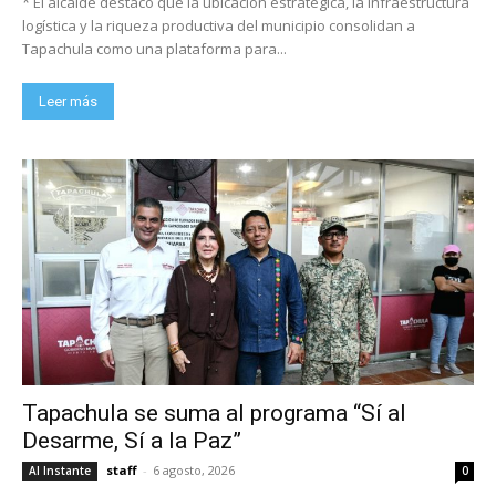
* El alcalde destacó que la ubicación estratégica, la infraestructura
logística y la riqueza productiva del municipio consolidan a
Tapachula como una plataforma para...
Leer más
Tapachula se suma al programa “Sí al
Desarme, Sí a la Paz”
staff
-
6 agosto, 2026
Al Instante
0