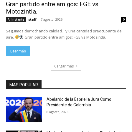
Gran partido entre amigos: FGE vs
Motozintla.
staff
-
7 agosto, 2026
Al Instante
0
Seguimos derrochando calidad... y una cantidad preocupante de
aire.
Gran partido entre amigos: FGE vs Motozintla.
Leer más
Cargar más
MAS POPULAR
Abelardo de la Espriella Jura Como
Presidente de Colombia
8 agosto, 2026