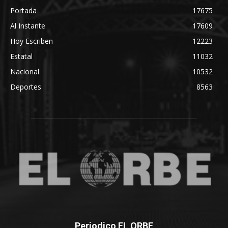
Portada
17675
Al Instante
17609
Hoy Escriben
12223
Estatal
11032
Nacional
10532
Deportes
8563
Periodico EL ORBE