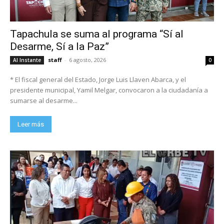
Tapachula se suma al programa “Sí al
Desarme, Sí a la Paz”
staff
-
6 agosto, 2026
Al Instante
0
* El fiscal general del Estado, Jorge Luis Llaven Abarca, y el
presidente municipal, Yamil Melgar, convocaron a la ciudadanía a
sumarse al desarme...
Leer más