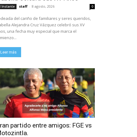
staff
-
8 agosto, 2026
l Instante
0
deada del cariño de familiares y seres queridos,
abella Alejandra Cruz Vázquez celebró sus XV
os, una fecha muy especial que marca el
mienzo...
Leer más
ran partido entre amigos: FGE vs
otozintla.