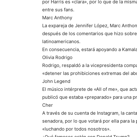
por Harris es «clara», por lo que de la mis
entre sus fans.
Marc Anthony
La expareja de Jennifer López, Marc Anthon
después de los comentarios que hizo sobre 
latinoamericanos.
En consecuencia, estará apoyando a Kamala 
Olivia Rodrigo
Rodrigo, respaldó a la vicepresidenta comp
«detener las prohibiciones extremas del a
John Legend
El músico intérprete de «All of me», que a
publicó que estaba «preparado» para una pr
Cher
A través de su cuenta de Instagram, la cant
senadora, por lo que votará por ella para la
«luchando por todos nosotros».
¿Qué famosos están con Donald Trump?