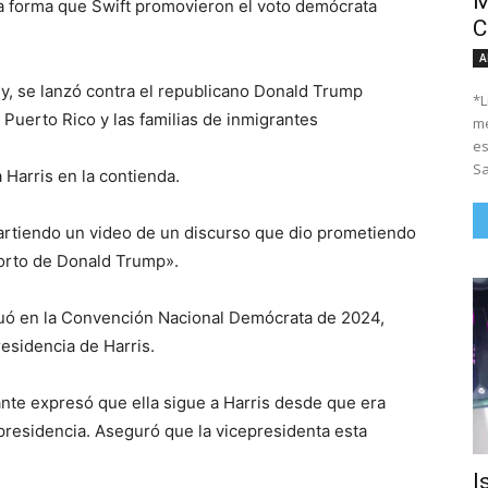
M
ma forma que Swift promovieron el voto demócrata
C
A
y, se lanzó contra el republicano Donald Trump
*Li
Puerto Rico y las familias de inmigrantes
me
es
Sa
Harris en la contienda.
artiendo un video de un discurso que dio prometiendo
borto de Donald Trump».
ctuó en la Convención Nacional Demócrata de 2024,
esidencia de Harris.
ante expresó que ella sigue a Harris desde que era
 presidencia. Aseguró que la vicepresidenta esta
I