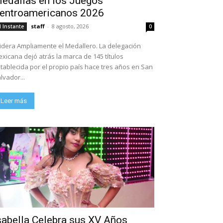
edallas en los Juegos
entroamericanos 2026
staff
-
8 agosto, 2026
l Instante
0
dera Ampliamente el Medallero. La delegación
xicana dejó atrás la marca de 145 títulos
tablecida por el propio país hace tres años en San
lvador...
Leer más
sabella Celebra sus XV Años