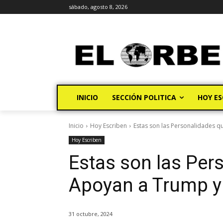
sábado, agosto 8, 2026
INICIO
SECCIÓN POLITICA
HOY ES
Inicio
Hoy Escriben
Estas son las Personalidades q
Hoy Escriben
Estas son las Per
Apoyan a Trump y
31 octubre, 2024