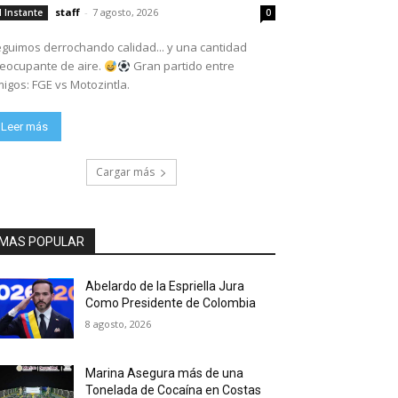
staff
-
7 agosto, 2026
l Instante
0
guimos derrochando calidad... y una cantidad
eocupante de aire.
Gran partido entre
igos: FGE vs Motozintla.
Leer más
Cargar más
MAS POPULAR
Abelardo de la Espriella Jura
Como Presidente de Colombia
8 agosto, 2026
Marina Asegura más de una
Tonelada de Cocaína en Costas