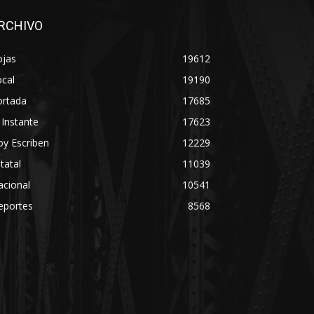
RCHIVO
ojas
19612
cal
19190
ortada
17685
 Instante
17623
y Escriben
12229
tatal
11039
acional
10541
eportes
8568