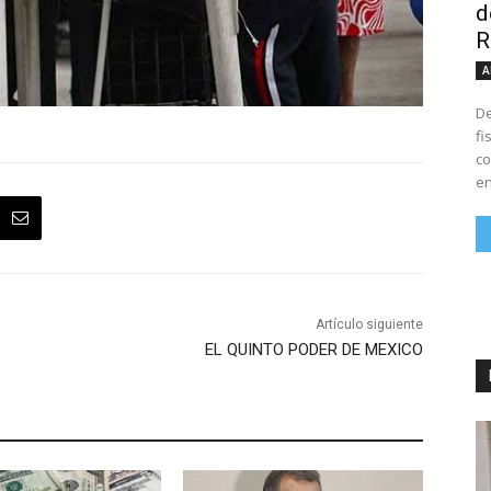
d
R
A
De
fi
co
en
Artículo siguiente
EL QUINTO PODER DE MEXICO