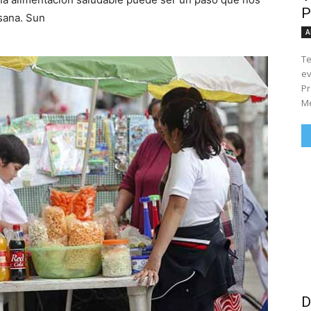
P
sana. Sun
A
Te
ev
Pr
Me
D