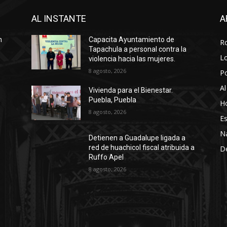
AL INSTANTE
A
n
Capacita Ayuntamiento de
R
Tapachula a personal contra la
Lo
violencia hacia las mujeres.
8 agosto, 2026
P
Al
Vivienda para el Bienestar.
Puebla, Puebla
Ho
8 agosto, 2026
Es
N
Detienen a Guadalupe ligada a
red de huachicol fiscal atribuida a
D
Ruffo Apel
8 agosto, 2026