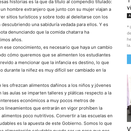
T
sas historias es la que da título al compendio titulado:
v
de un hombre extranjero que junto con su mujer viajan a
A
r sitios turísticos y sobre todo al deleitarse con los
n descubriendo una sabiduría vedada para ellos. Y es
* 
nota denunciando que la comida chatarra ha
de
he
timos años.
la.
con ese conocimiento, es necesario que haya un cambio
 todo cómo queremos que se alimenten los estudiantes
evido a mencionar que la infancia es destino, lo que
do durante la niñez es muy difícil ser cambiado en la
 les ofrezcan alimentos dañinos a los niños y jóvenes
las aulas se imparten talleres y pláticas respecto a la
 intereses económicos a muy pocos metros de
Los lineamientos que entrarán en vigor prohíben la
 alimentos poco nutritivos. Convertir a las escuelas en
ludables es la apuesta de este Gobierno. Somos lo que
V
a alimentación saludable puede ser un paso que nos