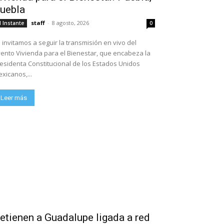
uebla
staff
-
8 agosto, 2026
l Instante
0
 invitamos a seguir la transmisión en vivo del
ento Vivienda para el Bienestar, que encabeza la
esidenta Constitucional de los Estados Unidos
xicanos,...
Leer más
etienen a Guadalupe ligada a red