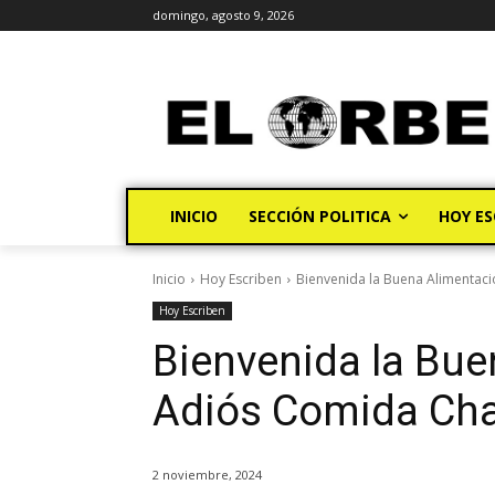
domingo, agosto 9, 2026
INICIO
SECCIÓN POLITICA
HOY ES
Inicio
Hoy Escriben
Bienvenida la Buena Alimentac
Hoy Escriben
Bienvenida la Bue
Adiós Comida Cha
2 noviembre, 2024