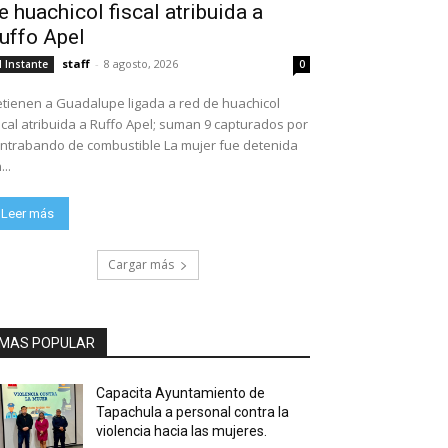
e huachicol fiscal atribuida a
uffo Apel
staff
-
8 agosto, 2026
l Instante
0
tienen a Guadalupe ligada a red de huachicol
scal atribuida a Ruffo Apel; suman 9 capturados por
ntrabando de combustible La mujer fue detenida
...
Leer más
Cargar más
MAS POPULAR
Capacita Ayuntamiento de
Tapachula a personal contra la
violencia hacia las mujeres.