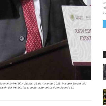
En
Fó
du
omía-T-MEC.- Viernes, 29 de mayo del 2026. Marcelo Ebrard dijo
isión del T-MEC, fue el sector automotriz. Foto: Agencia EL