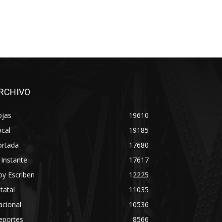
RCHIVO
ojas
19610
cal
19185
ortada
17680
 Instante
17617
y Escriben
12225
tatal
11035
acional
10536
eportes
8566