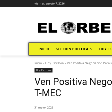
viernes, agosto 7, 2026
INICIO
SECCIÓN POLITICA
HOY ES
Inicio
Hoy Escriben
Ven Positiva Negociación Para R
Hoy Escriben
Ven Positiva Nego
T-MEC
31 mayo, 2026