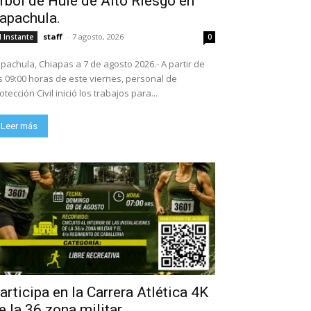
rbol de Hule de Alto Riesgo en
apachula.
staff
-
7 agosto, 2026
l Instante
0
pachula, Chiapas a 7 de agosto 2026.- A partir de
s 09:00 horas de este viernes, personal de
otección Civil inició los trabajos para...
Leer más
articipa en la Carrera Atlética 4K
e la 36 zona militar.