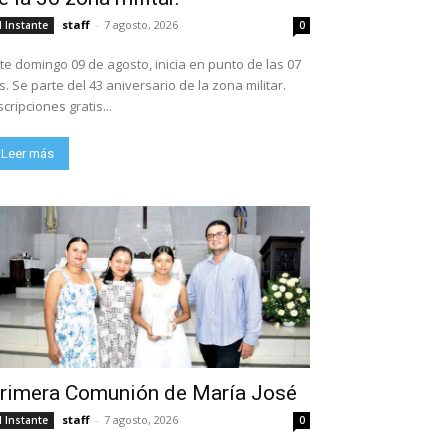
staff
-
7 agosto, 2026
l Instante
0
te domingo 09 de agosto, inicia en punto de las 07
ario de la zona militar.
scripciones gratis...
Leer más
rimera Comunión de María José
staff
-
7 agosto, 2026
l Instante
0