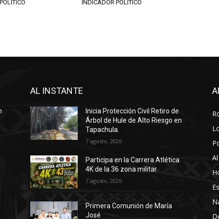
POLITICO
INDICADOR POLITICO
AL INSTANTE
A
n
Inicia Protección Civil Retiro de
R
Árbol de Hule de Alto Riesgo en
Lo
Tapachula.
7 agosto, 2026
P
Al
Participa en la Carrera Atlética
4K de la 36 zona militar.
Ho
7 agosto, 2026
Es
N
Primera Comunión de María
José
D