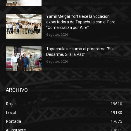
Yamil Melgar fortalece la vocación
exportadora de Tapachula con el Foro
“Comercializa por Aire”
6 agosto, 2026
Tapachula se suma al programa “Sí al
Desarme, Sí a la Paz”
6 agosto, 2026
ARCHIVO
Rojas
19610
Local
19180
Portada
17675
Al Instante
17611