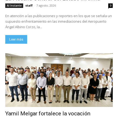
staff
-
7 agosto, 2026
Al Instante
0
En atención a las publicaciones y reportes en los que se señala un
supuesto enfrentamiento en las inmediaciones del Aeropuerto
Ángel Albino Corzo, la...
Leer más
Yamil Melgar fortalece la vocación