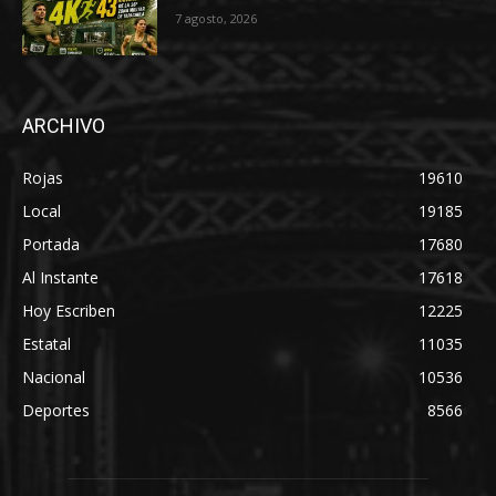
7 agosto, 2026
ARCHIVO
Rojas
19610
Local
19185
Portada
17680
Al Instante
17618
Hoy Escriben
12225
Estatal
11035
Nacional
10536
Deportes
8566