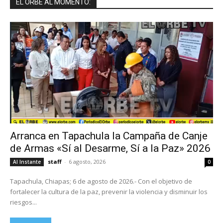
EL ORBE AL MOMENTO:
Arranca en Tapachula la Campaña de Canje
de Armas «Sí al Desarme, Sí a la Paz» 2026
staff
-
6 agosto, 2026
Al Instante
0
Tapachula, Chiapas; 6 de agosto de 2026.- Con el objetivo de
fortalecer la cultura de la paz, prevenir la violencia y disminuir los
riesgos...