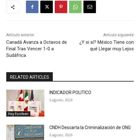
Artículo anterior
Artículo siguiente
Canadá Avanza a Octavos de
¿Y si sí? México Tiene con
Final Tras Vencer 1-0 a
qué Llegar muy Lejos
Sudáfrica
RELATED ARTICLES
INDICADOR POLITICO
6 agosto, 2026
Hoy Escriben
CNDH Descarta la Criminalización de ONG
6 agosto, 2026