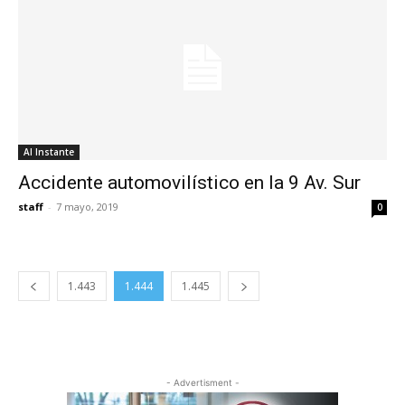
Al Instante
Accidente automovilístico en la 9 Av. Sur
staff
-
7 mayo, 2019
0
1.443
1.444
1.445
- Advertisment -