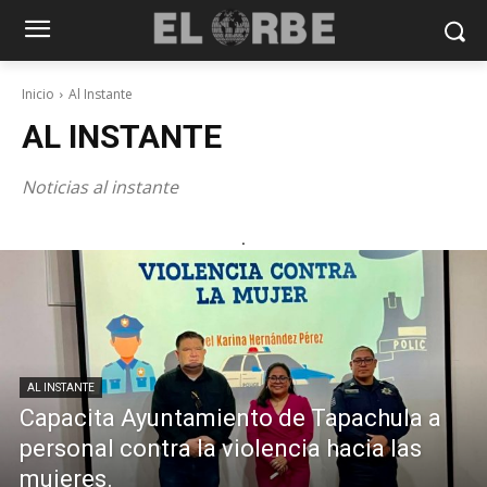
Inicio
Al Instante
AL INSTANTE
Noticias al instante
.
AL INSTANTE
Capacita Ayuntamiento de Tapachula a
personal contra la violencia hacia las
mujeres.