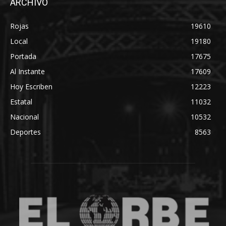
ARCHIVO
Rojas
19610
Local
19180
Portada
17675
Al Instante
17609
Hoy Escriben
12223
Estatal
11032
Nacional
10532
Deportes
8563