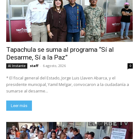
Tapachula se suma al programa “Sí al
Desarme, Sí a la Paz”
staff
-
6 agosto, 2026
Al Instante
0
* El fiscal general del Estado, Jorge Luis Llaven Abarca, y el
presidente municipal, Yamil Melgar, convocaron a la ciudadanía a
sumarse al desarme...
Leer más