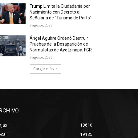
Trump Limita la Ciudadanía por
Nacimiento con Decreto al
Señalarla de “Turismo de Parto”
7 agosto, 2026
Ángel Aguirre Ordenó Destruir
Pruebas de la Desaparición de
Normalistas de Ayotzinapa: FGR
7 agosto, 2026
Cargar más
RCHIVO
ojas
19610
cal
19185