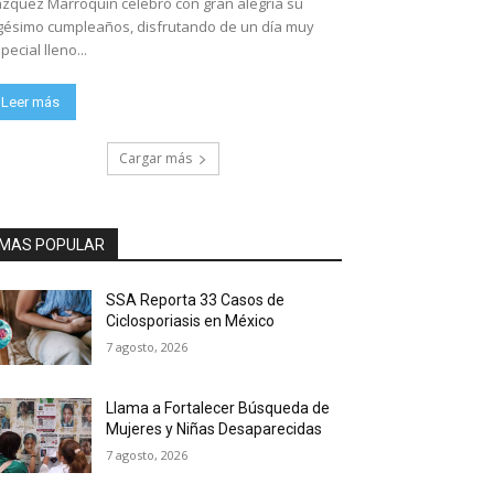
zquez Marroquín celebró con gran alegría su
gésimo cumpleaños, disfrutando de un día muy
pecial lleno...
Leer más
Cargar más
MAS POPULAR
SSA Reporta 33 Casos de
Ciclosporiasis en México
7 agosto, 2026
Llama a Fortalecer Búsqueda de
Mujeres y Niñas Desaparecidas
7 agosto, 2026