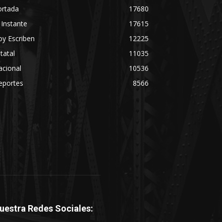
ortada
17680
 Instante
17615
y Escriben
12225
tatal
11035
acional
10536
eportes
8566
uestra Redes Sociales: