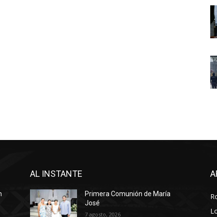
AL INSTANTE
A
n
Primera Comunión de María
R
José
Lo
7 agosto, 2026