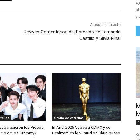
A.
ab
tr
Artículo siguiente
Reviven Comentarios del Parecido de Fernanda
Castillo y Silvia Pinal
M
M
rellas
Orbita de estrellas
A
saparecieron los Videos
El Ariel 2026 Vuelve a CDMX y se
Sitio de los Grammy?
Realizará en los Estudios Churubusco
Ro