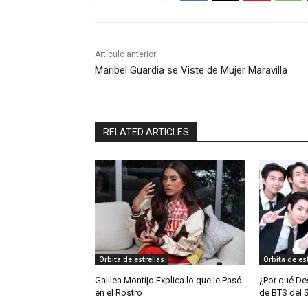
Artículo anterior
Maribel Guardia se Viste de Mujer Maravilla
RELATED ARTICLES
Orbita de estrellas
Orbita de est
Galilea Montijo Explica lo que le Pasó
¿Por qué De
en el Rostro
de BTS del 