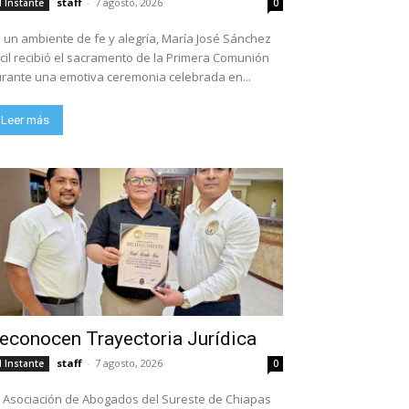
staff
-
7 agosto, 2026
l Instante
0
 un ambiente de fe y alegría, María José Sánchez
cil recibió el sacramento de la Primera Comunión
rante una emotiva ceremonia celebrada en...
Leer más
econocen Trayectoria Jurídica
staff
-
7 agosto, 2026
l Instante
0
 Asociación de Abogados del Sureste de Chiapas