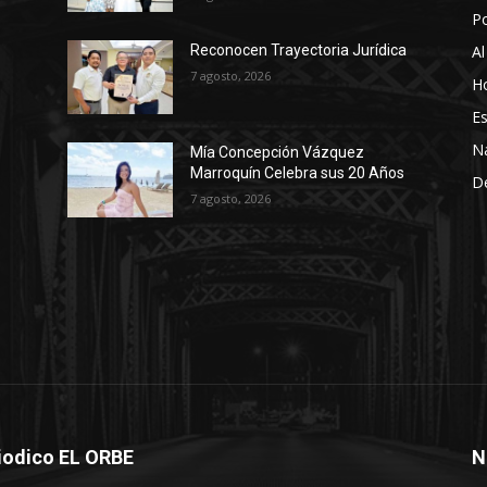
P
Al
Reconocen Trayectoria Jurídica
7 agosto, 2026
Ho
Es
N
Mía Concepción Vázquez
Marroquín Celebra sus 20 Años
D
7 agosto, 2026
iodico EL ORBE
N