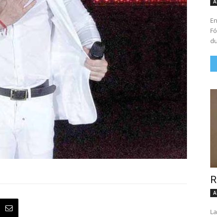
A
En
Fó
du
R
A
La