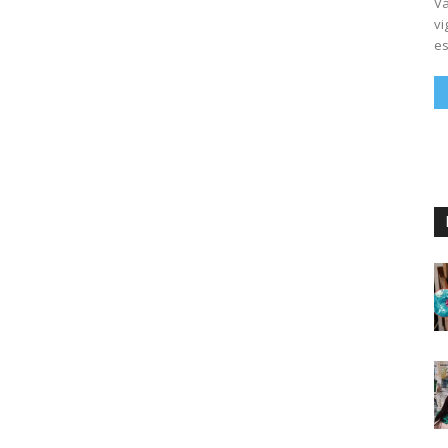
Vá
vi
es