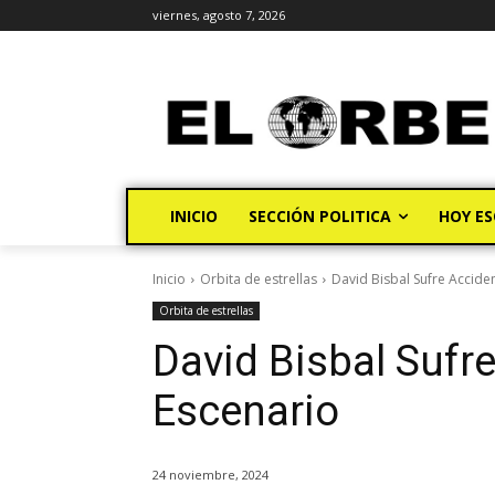
viernes, agosto 7, 2026
INICIO
SECCIÓN POLITICA
HOY ES
Inicio
Orbita de estrellas
David Bisbal Sufre Acciden
Orbita de estrellas
David Bisbal Sufre
Escenario
24 noviembre, 2024