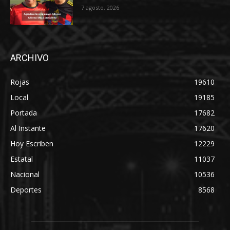
7 agosto, 2026
ARCHIVO
Rojas
19610
Local
19185
Portada
17682
Al Instante
17620
Hoy Escriben
12229
Estatal
11037
Nacional
10536
Deportes
8568