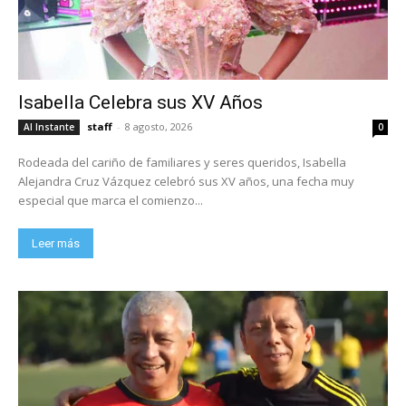
Isabella Celebra sus XV Años
staff
-
8 agosto, 2026
Al Instante
0
Rodeada del cariño de familiares y seres queridos, Isabella
Alejandra Cruz Vázquez celebró sus XV años, una fecha muy
especial que marca el comienzo...
Leer más