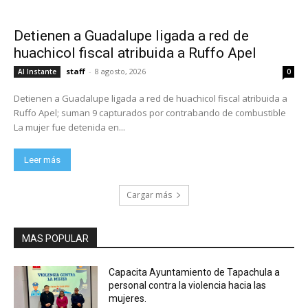
Detienen a Guadalupe ligada a red de
huachicol fiscal atribuida a Ruffo Apel
staff
-
8 agosto, 2026
Al Instante
0
Detienen a Guadalupe ligada a red de huachicol fiscal atribuida a
Ruffo Apel; suman 9 capturados por contrabando de combustible
La mujer fue detenida en...
Leer más
Cargar más
MAS POPULAR
Capacita Ayuntamiento de Tapachula a
personal contra la violencia hacia las
mujeres.