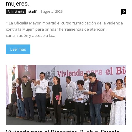
mujeres.
staff
-
8 agosto, 2026
Al Instante
0
* La Oficialía Mayor impartió el curso "Erradicación de la Violencia
contra la Mujer" para brindar herramientas de atención,
canalización y acceso a la...
Leer más