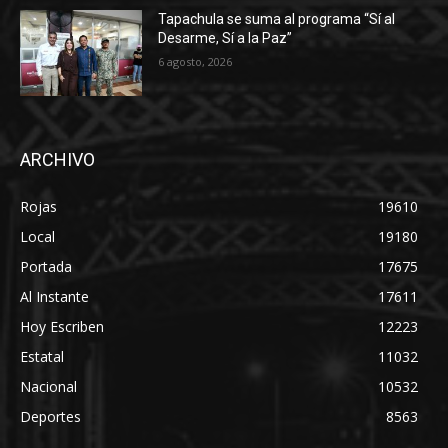
Tapachula se suma al programa “Sí al
Desarme, Sí a la Paz”
6 agosto, 2026
ARCHIVO
Rojas
19610
Local
19180
Portada
17675
Al Instante
17611
Hoy Escriben
12223
Estatal
11032
Nacional
10532
Deportes
8563