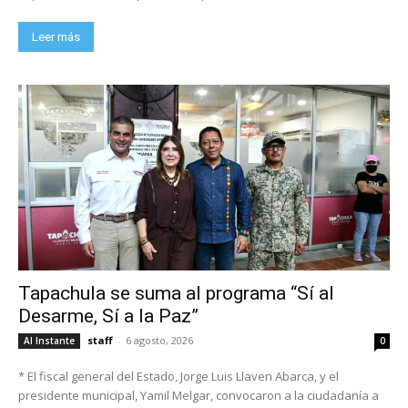
Leer más
Tapachula se suma al programa “Sí al
Desarme, Sí a la Paz”
staff
-
6 agosto, 2026
Al Instante
0
* El fiscal general del Estado, Jorge Luis Llaven Abarca, y el
presidente municipal, Yamil Melgar, convocaron a la ciudadanía a