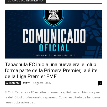
EL ORBE AL MOMENTO:
Tapachula FC inicia una nueva era: el club
forma parte de la Primera Premier, la élite
de la Liga Premier FMF
staff
-
5 agosto, 2026
Al Instante
0
El Club Tapachula FC escribe un nuevo capítulo en su historia y en
la del fútbol profesional chiapaneco. Como resultado de la nueva
reestructuración de...