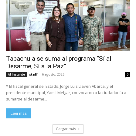
Tapachula se suma al programa “Sí al
Desarme, Sí a la Paz”
staff
-
6 agosto, 2026
Al Instante
0
* El fiscal general del Estado, Jorge Luis Llaven Abarca, y el
presidente municipal, Yamil Melgar, convocaron a la ciudadanía a
sumarse al desarme...
Leer más
Cargar más