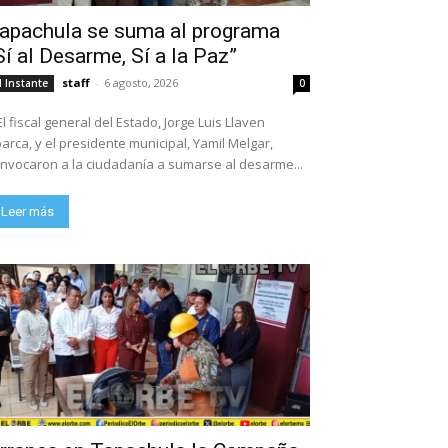
apachula se suma al programa
Sí al Desarme, Sí a la Paz”
staff
-
6 agosto, 2026
l Instante
0
El fiscal general del Estado, Jorge Luis Llaven
arca, y el presidente municipal, Yamil Melgar,
nvocaron a la ciudadanía a sumarse al desarme...
Leer más