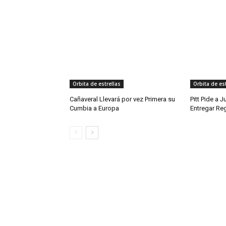
Orbita de estrellas
Orbita de est
Cañaveral Llevará por vez Primera su
Pitt Pide a 
Cumbia a Europa
Entregar Reg