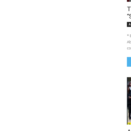
T
“
A
* 
Ab
co