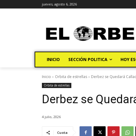
jueves, agosto 6, 2026
INICIO
SECCIÓN POLITICA
HOY ES
Inicio
Orbita de estrellas
Derbez se Quedará Callad
Orbita de estrellas
Derbez se Quedará
4 julio, 2026
Cuota