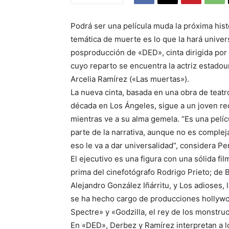
Podrá ser una película muda la próxima hist
temática de muerte es lo que la hará univer
posproducción de «DED», cinta dirigida por 
cuyo reparto se encuentra la actriz estado
Arcelia Ramírez («Las muertas»).
La nueva cinta, basada en una obra de teatr
década en Los Ángeles, sigue a un joven rec
mientras ve a su alma gemela. “Es una pelí
parte de la narrativa, aunque no es comple
eso le va a dar universalidad”, considera Pe
El ejecutivo es una figura con una sólida fi
prima del cinefotógrafo Rodrigo Prieto; de 
Alejandro González Iñárritu, y Los adioses, 
se ha hecho cargo de producciones hollyw
Spectre» y «Godzilla, el rey de los monstru
En «DED», Derbez y Ramírez interpretan a lo