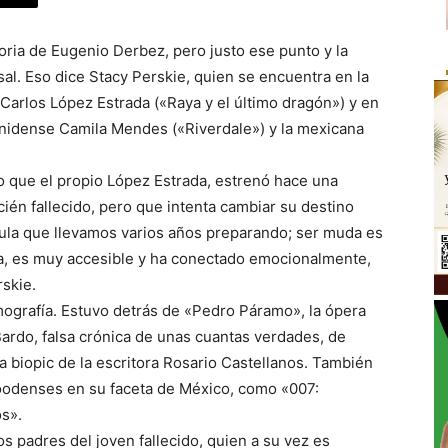
oria de Eugenio Derbez, pero justo ese punto y la
sal. Eso dice Stacy Perskie, quien se encuentra en la
Carlos López Estrada («Raya y el último dragón») y en
unidense Camila Mendes («Riverdale») y la mexicana
o que el propio López Estrada, estrenó hace una
ién fallecido, pero que intenta cambiar su destino
cula que llevamos varios años preparando; ser muda es
ja, es muy accesible y ha conectado emocionalmente,
rskie.
lmografía. Estuvo detrás de «Pedro Páramo», la ópera
Bardo, falsa crónica de unas cuantas verdades, de
la biopic de la escritora Rosario Castellanos. También
oodenses en su faceta de México, como «007:
os».
s padres del joven fallecido, quien a su vez es