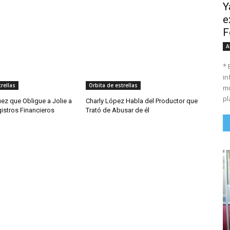
Y
e
F
A
* 
in
rellas
Orbita de estrellas
mu
pl
Juez que Obligue a Jolie a
Charly López Habla del Productor que
istros Financieros
Trató de Abusar de él