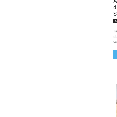
A
d
S
A
Ta
ob
vi