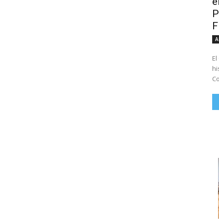
e
P
A
El
hi
Co