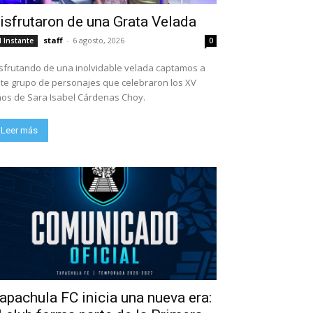
isfrutaron de una Grata Velada
staff
-
6 agosto, 2026
l Instante
0
sfrutando de una inolvidable velada captamos a
te grupo de personajes que celebraron los XV
os de Sara Isabel Cárdenas Choy.
Leer más
apachula FC inicia una nueva era: