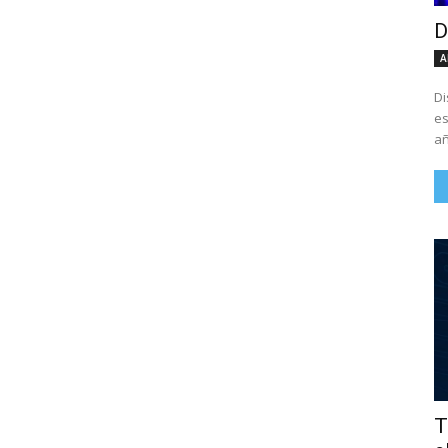
D
A
Di
es
añ
T