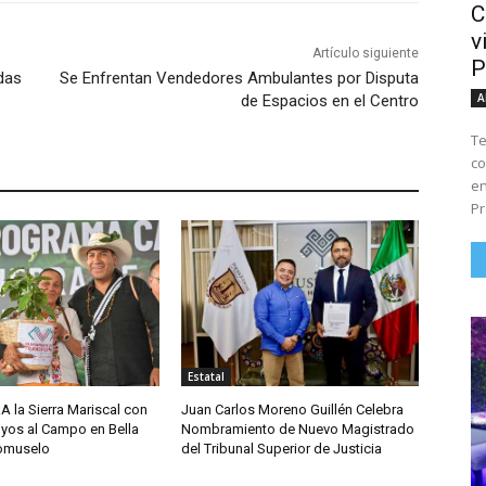
C
v
Artículo siguiente
P
das
Se Enfrentan Vendedores Ambulantes por Disputa
A
de Espacios en el Centro
Te
co
en
Pr
Estatal
A la Sierra Mariscal con
Juan Carlos Moreno Guillén Celebra
yos al Campo en Bella
Nombramiento de Nuevo Magistrado
comuselo
del Tribunal Superior de Justicia