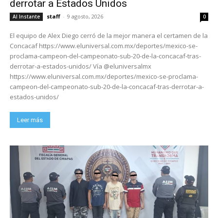
derrotar a Estados Unidos
staff
-
9 agosto, 2026
Al Instante
0
El equipo de Alex Diego cerró de la mejor manera el certamen de la
Concacaf https://www.eluniversal.com.mx/deportes/mexico-se-
proclama-campeon-del-campeonato-sub-20-de-la-concacaf-tras-
derrotar-a-estados-unidos/ Vía @eluniversalmx
https://www.eluniversal.com.mx/deportes/mexico-se-proclama-
campeon-del-campeonato-sub-20-de-la-concacaf-tras-derrotar-a-
estados-unidos/
Leer más