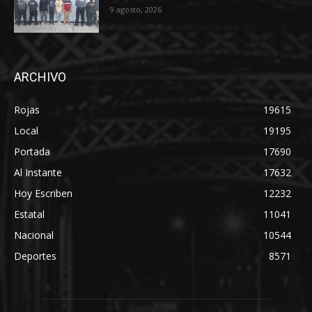
9 agosto, 2026
ARCHIVO
Rojas
19615
Local
19195
Portada
17690
Al Instante
17632
Hoy Escriben
12232
Estatal
11041
Nacional
10544
Deportes
8571