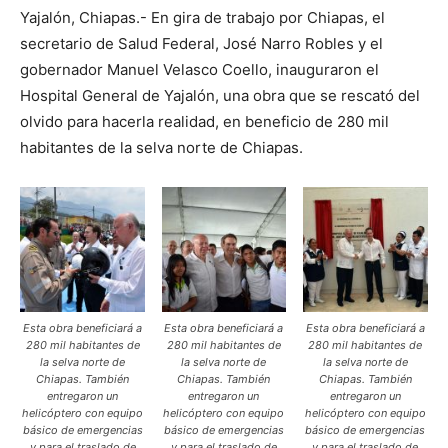
Yajalón, Chiapas.- En gira de trabajo por Chiapas, el
secretario de Salud Federal, José Narro Robles y el
gobernador Manuel Velasco Coello, inauguraron el
Hospital General de Yajalón, una obra que se rescató del
olvido para hacerla realidad, en beneficio de 280 mil
habitantes de la selva norte de Chiapas.
Esta obra beneficiará a
Esta obra beneficiará a
Esta obra beneficiará a
280 mil habitantes de
280 mil habitantes de
280 mil habitantes de
la selva norte de
la selva norte de
la selva norte de
Chiapas. También
Chiapas. También
Chiapas. También
entregaron un
entregaron un
entregaron un
helicóptero con equipo
helicóptero con equipo
helicóptero con equipo
básico de emergencias
básico de emergencias
básico de emergencias
y para el traslado de
y para el traslado de
y para el traslado de