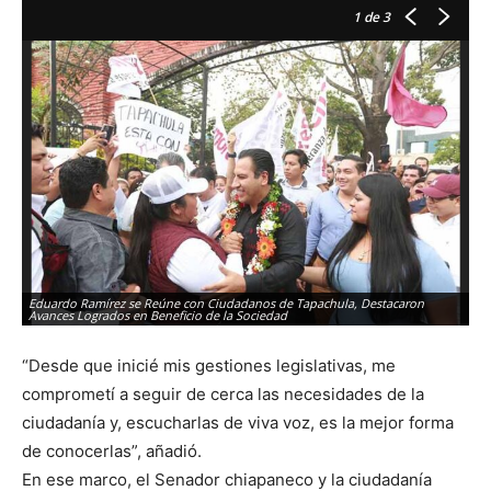
1
de 3
EL
de
Eduardo Ramírez se Reúne con Ciudadanos de Tapachula, Destacaron
E
Avances Logrados en Beneficio de la Sociedad
“Desde que inicié mis gestiones legislativas, me
comprometí a seguir de cerca las necesidades de la
ciudadanía y, escucharlas de viva voz, es la mejor forma
de conocerlas”, añadió.
En ese marco, el Senador chiapaneco y la ciudadanía