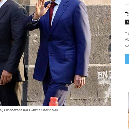
T
“
A
* 
Ab
co
nal, Encabezada por Claudia Sheinbaum