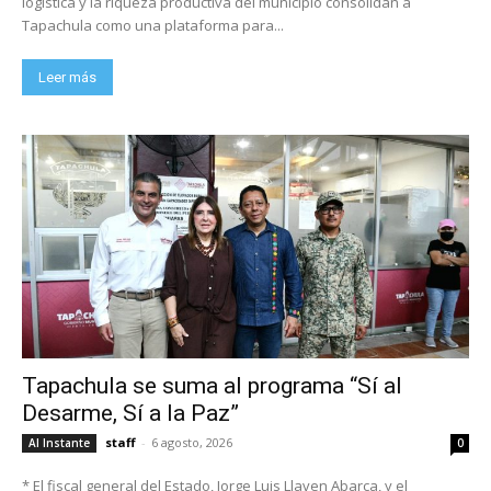
logística y la riqueza productiva del municipio consolidan a
Tapachula como una plataforma para...
Leer más
Tapachula se suma al programa “Sí al
Desarme, Sí a la Paz”
staff
-
6 agosto, 2026
Al Instante
0
* El fiscal general del Estado, Jorge Luis Llaven Abarca, y el