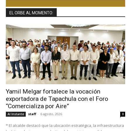
EL ORBE AL MOMENTO:
Yamil Melgar fortalece la vocación
exportadora de Tapachula con el Foro
“Comercializa por Aire”
staff
-
6 agosto, 2026
Al Instante
0
* El alcalde destacó que la ubicación estratégica, la infraestructura