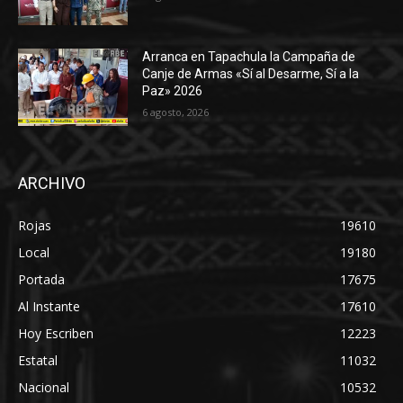
Arranca en Tapachula la Campaña de
Canje de Armas «Sí al Desarme, Sí a la
Paz» 2026
6 agosto, 2026
ARCHIVO
Rojas
19610
Local
19180
Portada
17675
Al Instante
17610
Hoy Escriben
12223
Estatal
11032
Nacional
10532