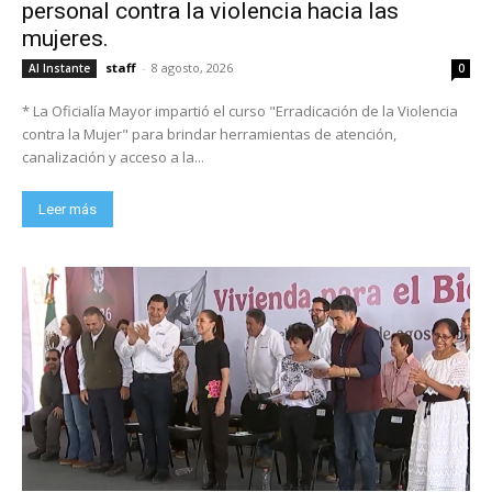
personal contra la violencia hacia las
mujeres.
staff
-
8 agosto, 2026
Al Instante
0
* La Oficialía Mayor impartió el curso "Erradicación de la Violencia
contra la Mujer" para brindar herramientas de atención,
canalización y acceso a la...
Leer más