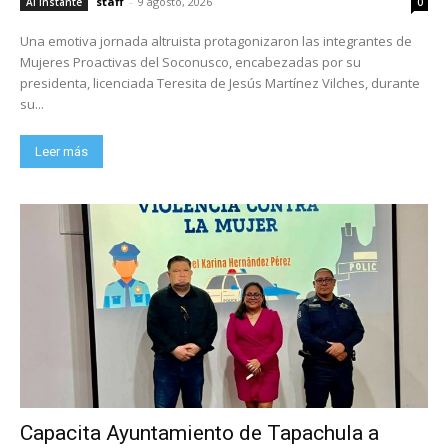
staff
-
9 agosto, 2026
Al Instante
0
Una emotiva jornada altruista protagonizaron las integrantes de
Mujeres Proactivas del Soconusco, encabezadas por su
presidenta, licenciada Teresita de Jesús Martínez Vilches, durante
su...
Leer más
Capacita Ayuntamiento de Tapachula a