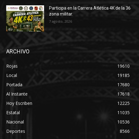
Participa en la Carrera Atlética 4K de la 36
zona militar.
7 agosto, 2026
ARCHIVO
Rojas
19610
Local
19185
Portada
17680
Al Instante
17618
Hoy Escriben
12225
Estatal
11035
Nacional
10536
Deportes
8566