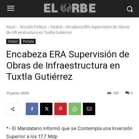
Inicio
Sección Politica
Estatal
Encabeza ERA Supervisión de Obras
de Infraestructura en Tuxtla Gutiérrez
Estatal
Portada
Encabeza ERA Supervisión de
Obras de Infraestructura en
Tuxtla Gutiérrez
15 junio, 2026
163
0
*- El Mandatario Informó que se Contempla una Inversión
Superior a los 17.7 Mdp