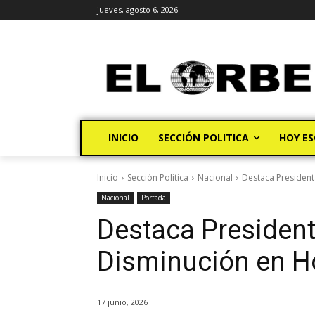
jueves, agosto 6, 2026
INICIO
SECCIÓN POLITICA
HOY ES
Inicio
Sección Politica
Nacional
Destaca Presiden
Nacional
Portada
Destaca Presiden
Disminución en H
17 junio, 2026