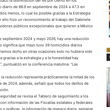
acó la disminución del 46 por ciento en los
o diario de 86.9 en septiembre de 2024 a 47.3 en
os menos, lo cual es posible gracias a la Estrategia
r ello hizo un reconocimiento al trabajo del Gabinete
vidores públicos excepcionales que quieren a México
tre septiembre 2024 y mayo 2026, hay una reducción
o significa que mayo tuvo 39 homicidios diarios
emos dicho en otras ocasiones esto no hubiera sido
a gracias a la estrategia y a la honestidad hay
, puntualizó en la conferencia matutina: “Las
e la reducción representa prácticamente la mitad de los
 de 2024, además, señaló que todos los delitos de
ución.
eguridad se revisa el Tablero de seguimiento a los
 con información de las Fiscalías estatales y federales
 o gráficas, la información de manera diaria, semanal,