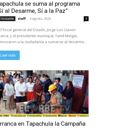
apachula se suma al programa
Sí al Desarme, Sí a la Paz”
staff
-
6 agosto, 2026
l Instante
0
El fiscal general del Estado, Jorge Luis Llaven
arca, y el presidente municipal, Yamil Melgar,
nvocaron a la ciudadanía a sumarse al desarme...
Leer más
rranca en Tapachula la Campaña