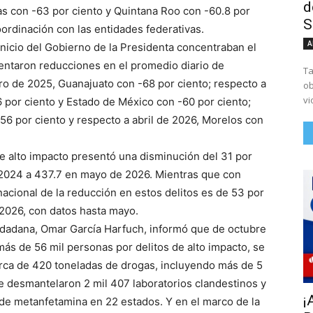
d
as con -63 por ciento y Quintana Roo con -60.8 por
S
oordinación con las entidades federativas.
A
nicio del Gobierno de la Presidenta concentraban el
ntaron reducciones en el promedio diario de
Ta
ro de 2025, Guanajuato con -68 por ciento; respecto a
ob
vi
 por ciento y Estado de México con -60 por ciento;
56 por ciento y respecto a abril de 2026, Morelos con
de alto impacto presentó una disminución del 31 por
 2024 a 437.7 en mayo de 2026. Mientras que con
nacional de la reducción en estos delitos es de 53 por
n 2026, con datos hasta mayo.
udadana, Omar García Harfuch, informó que de octubre
s de 56 mil personas por delitos de alto impacto, se
rca de 420 toneladas de drogas, incluyendo más de 5
se desmantelaron 2 mil 407 laboratorios clandestinos y
¡
 de metanfetamina en 22 estados. Y en el marco de la