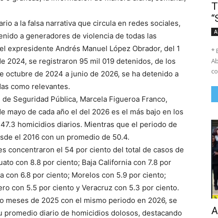
T
“
io a la falsa narrativa que circula en redes sociales,
A
enido a generadores de violencia de todas las
del expresidente Andrés Manuel López Obrador, del 1
* 
Ab
e 2024, se registraron 95 mil 019 detenidos, de los
co
e octubre de 2024 a junio de 2026, se ha detenido a
das como relevantes.
l de Seguridad Pública, Marcela Figueroa Franco,
de mayo de cada año el del 2026 es el más bajo en los
 47.3 homicidios diarios. Mientras que el periodo de
esde el 2016 con un promedio de 50.4.
s concentraron el 54 por ciento del total de casos de
ato con 8.8 por ciento; Baja California con 7.8 por
a con 6.8 por ciento; Morelos con 5.9 por ciento;
ro con 5.5 por ciento y Veracruz con 5.3 por ciento.
nco meses de 2025 con el mismo periodo en 2026, se
A
u promedio diario de homicidios dolosos, destacando