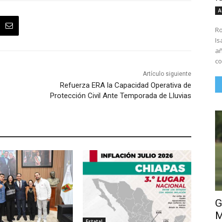
A
Ro
Is
añ
co
Artículo siguiente
Refuerza ERA la Capacidad Operativa de
Protección Civil Ante Temporada de Lluvias
G
M
Estatal