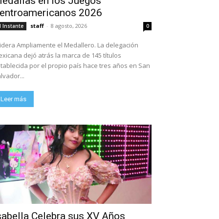
edallas en los Juegos
entroamericanos 2026
staff
-
8 agosto, 2026
l Instante
0
dera Ampliamente el Medallero. La delegación
xicana dejó atrás la marca de 145 títulos
tablecida por el propio país hace tres años en San
lvador...
Leer más
sabella Celebra sus XV Años