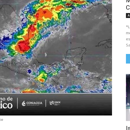
M
C
A
*Li
me
es
Sa
ico
I