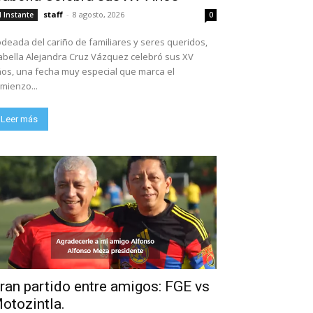
staff
-
8 agosto, 2026
l Instante
0
deada del cariño de familiares y seres queridos,
abella Alejandra Cruz Vázquez celebró sus XV
os, una fecha muy especial que marca el
mienzo...
Leer más
ran partido entre amigos: FGE vs
otozintla.