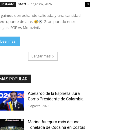
staff
-
7 agosto, 2026
l Instante
0
guimos derrochando calidad... y una cantidad
eocupante de aire.
Gran partido entre
igos: FGE vs Motozintla.
Leer más
Cargar más
MAS POPULAR
Abelardo de la Espriella Jura
Como Presidente de Colombia
8 agosto, 2026
Marina Asegura más de una
Tonelada de Cocaína en Costas