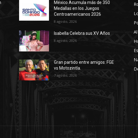
n
México Acumula más de 350
R
Medallas en los Juegos
Lo
Centroamericanos 2026
8 agosto, 2026
P
Al
Isabella Celebra sus XV Años
8 agosto, 2026
Ho
Es
N
Gran partido entre amigos: FGE
vs Motozintla.
D
7 agosto, 2026