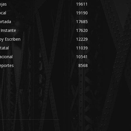
ojas
19611
cal
19190
ortada
17685
 Instante
17620
y Escriben
12229
tatal
11039
acional
10541
eportes
8568