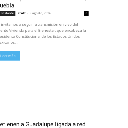
uebla
staff
-
8 agosto, 2026
l Instante
0
 invitamos a seguir la transmisión en vivo del
ento Vivienda para el Bienestar, que encabeza la
esidenta Constitucional de los Estados Unidos
xicanos,...
Leer más
etienen a Guadalupe ligada a red