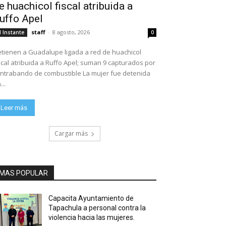
e huachicol fiscal atribuida a
uffo Apel
staff
-
8 agosto, 2026
l Instante
0
tienen a Guadalupe ligada a red de huachicol
scal atribuida a Ruffo Apel; suman 9 capturados por
ntrabando de combustible La mujer fue detenida
...
Leer más
Cargar más
MAS POPULAR
Capacita Ayuntamiento de
Tapachula a personal contra la
violencia hacia las mujeres.