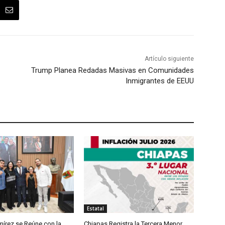
Artículo siguiente
Trump Planea Redadas Masivas en Comunidades
Inmigrantes de EEUU
Estatal
írez se Reúne con la
Chiapas Registra la Tercera Menor