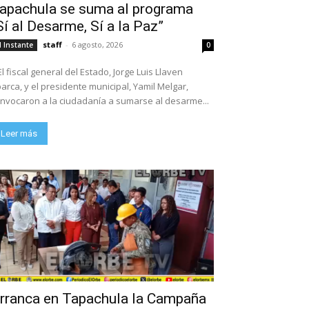
apachula se suma al programa
Sí al Desarme, Sí a la Paz”
staff
-
6 agosto, 2026
l Instante
0
El fiscal general del Estado, Jorge Luis Llaven
arca, y el presidente municipal, Yamil Melgar,
nvocaron a la ciudadanía a sumarse al desarme...
Leer más
rranca en Tapachula la Campaña