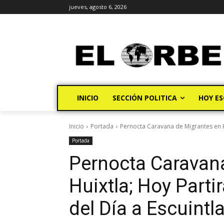
jueves, agosto 6, 2026
INICIO
SECCIÓN POLITICA
HOY ES
Inicio
Portada
Pernocta Caravana de Migrantes en Hu
Portada
Pernocta Caravan
Huixtla; Hoy Parti
del Día a Escuintl