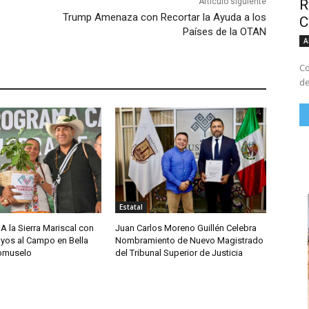
R
Artículo siguiente
Trump Amenaza con Recortar la Ayuda a los
C
Países de la OTAN
A
Co
de
Estatal
A la Sierra Mariscal con
Juan Carlos Moreno Guillén Celebra
yos al Campo en Bella
Nombramiento de Nuevo Magistrado
comuselo
del Tribunal Superior de Justicia