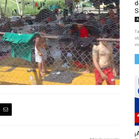
d
S
A
Ta
ob
vi
¡