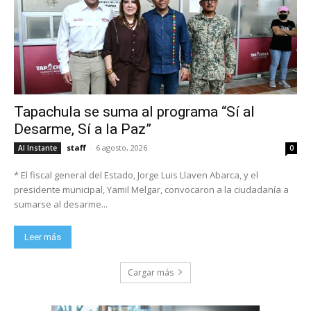
Tapachula se suma al programa “Sí al
Desarme, Sí a la Paz”
staff
-
6 agosto, 2026
Al Instante
0
* El fiscal general del Estado, Jorge Luis Llaven Abarca, y el
presidente municipal, Yamil Melgar, convocaron a la ciudadanía a
sumarse al desarme...
Leer más
Cargar más