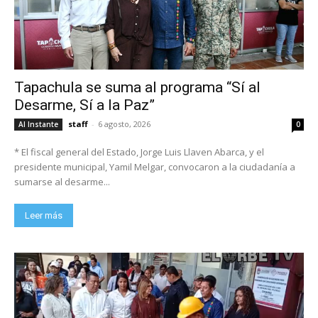
Tapachula se suma al programa “Sí al
Desarme, Sí a la Paz”
staff
-
6 agosto, 2026
Al Instante
0
* El fiscal general del Estado, Jorge Luis Llaven Abarca, y el
presidente municipal, Yamil Melgar, convocaron a la ciudadanía a
sumarse al desarme...
Leer más