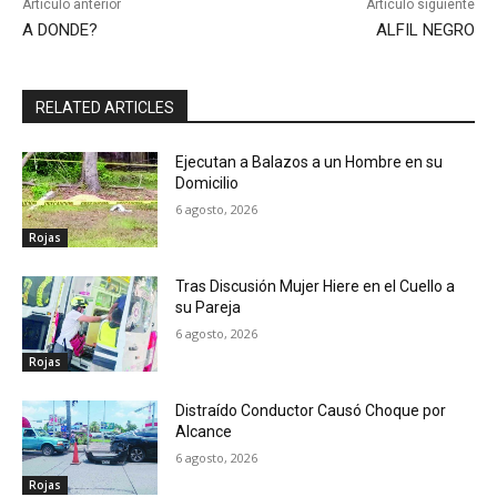
Artículo anterior
Artículo siguiente
A DONDE?
ALFIL NEGRO
RELATED ARTICLES
Ejecutan a Balazos a un Hombre en su
Domicilio
6 agosto, 2026
Rojas
Tras Discusión Mujer Hiere en el Cuello a
su Pareja
6 agosto, 2026
Rojas
Distraído Conductor Causó Choque por
Alcance
6 agosto, 2026
Rojas