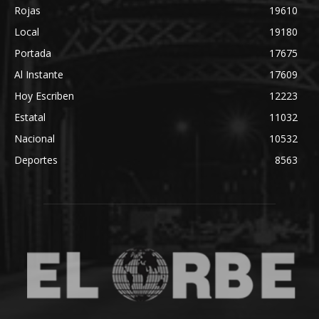
Rojas
19610
Local
19180
Portada
17675
Al Instante
17609
Hoy Escriben
12223
Estatal
11032
Nacional
10532
Deportes
8563