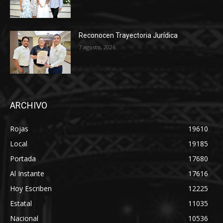
Reconocen Trayectoria Jurídica
7 agosto, 2026
ARCHIVO
Rojas
19610
Local
19185
Portada
17680
Al Instante
17616
Hoy Escriben
12225
Estatal
11035
Nacional
10536