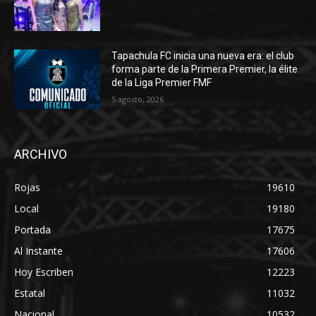
Tapachula FC inicia una nueva era: el club
forma parte de la Primera Premier, la élite
de la Liga Premier FMF
5 agosto, 2026
ARCHIVO
Rojas
19610
Local
19180
Portada
17675
Al Instante
17606
Hoy Escriben
12223
Estatal
11032
Nacional
10532