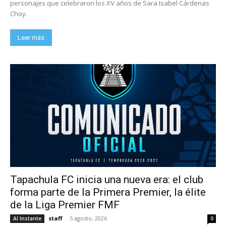
personajes que celebraron los XV años de Sara Isabel Cárdenas
Choy.
Leer más
Tapachula FC inicia una nueva era: el club
forma parte de la Primera Premier, la élite
de la Liga Premier FMF
staff
-
5 agosto, 2026
Al Instante
0