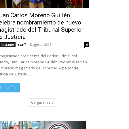
uan Carlos Moreno Guillén
elebra nombramiento de nuevo
agistrado del Tribunal Superior
e Justicia
staff
-
5 agosto, 2026
l Instante
0
 magistrado presidente del Poder Judicial del
tado, Juan Carlos Moreno Guillén, recibió al recién
mbrado magistrado del Tribunal Superior de
sticia del Estado,...
Leer más
Cargar más