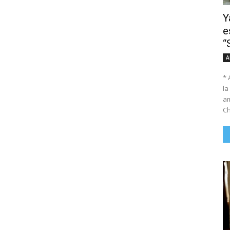
Y
e
“
A
* 
la
am
Ch