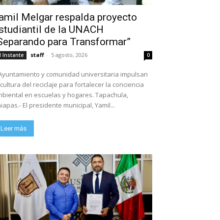
amil Melgar respalda proyecto
studiantil de la UNACH
Separando para Transformar”
staff
-
5 agosto, 2026
l Instante
0
Ayuntamiento y comunidad universitaria impulsan
 cultura del reciclaje para fortalecer la conciencia
biental en escuelas y hogares. Tapachula,
iapas.- El presidente municipal, Yamil...
Leer más