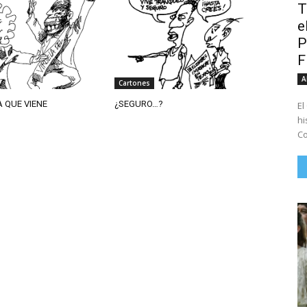
T
e
P
A
Cartones
A QUE VIENE
¿SEGURO…?
El
hi
Co