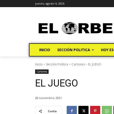
jueves, agosto 6, 2026
INICIO
SECCIÓN POLITICA
HOY ES
Inicio
Sección Politica
Cartones
EL JUEGO
Cartones
EL JUEGO
28 noviembre, 2021
Cuota